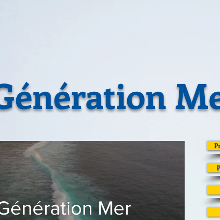
Génération M
P
P
Génération Mer