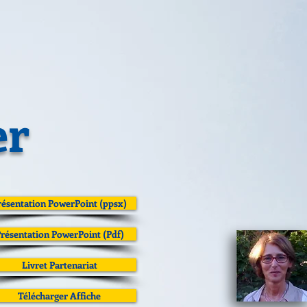
er
résentation PowerPoint (ppsx)
résentation PowerPoint (Pdf)
Livret Partenariat
Télécharger Affiche