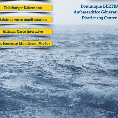
Dominique BERTR
Télécharger Kakemono
Ambassadrice Générat
District 103 Centre
Saisie de votre manifestation
Afficher Carte Interacive
s Jeunes se Mobilisent (Vidéo)