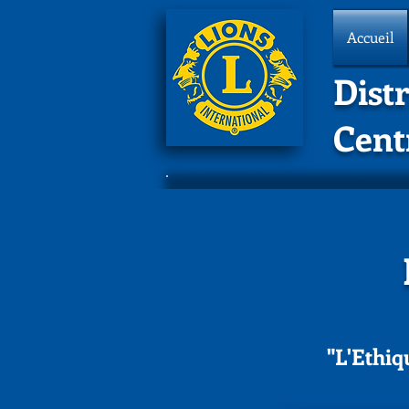
Accueil
Distr
Cent
"L'Ethiq