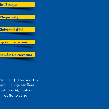
de l'Ethique
l'Ehique 2025
Université d'été
ngrès Lure Luxeuil
ation des Gouverneurs
ne PETITJEAN-CARTIER
esoul Edwige Feuillère
f.petitjean@gmail.com
06 85 30 88 19