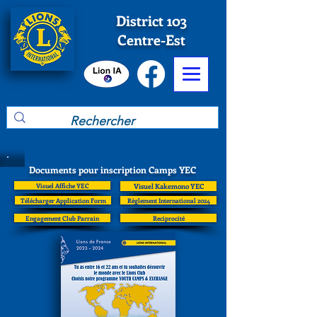
District 103
Centre-Est
Documents pour inscription Camps YEC
Visuel Affiche YEC
Visuel Kakemono YEC
Télécharger Application Form
Règlement International 2024
Engagement Club Parrain
Reciprocité