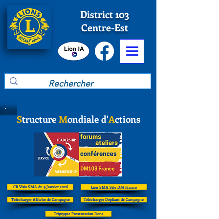
District 103
Centre-Est
S
tructure
M
ondiale d'
A
ctions
CR Visio SMA du 9 Janvier 2026
Lien SMA Site DM France
Télécharger Affiche de Campagne
Télécharger Dépliant de Campagne
Triptyque Presentation Lions