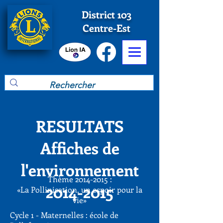
District 103
Centre-Est
RESULTATS
Affiches de
l'environnement
Thème
2014-2015
:
2014-2015
«La Pollinisation, un espoir pour la
vie»
Cycle 1 - Maternelles : école de