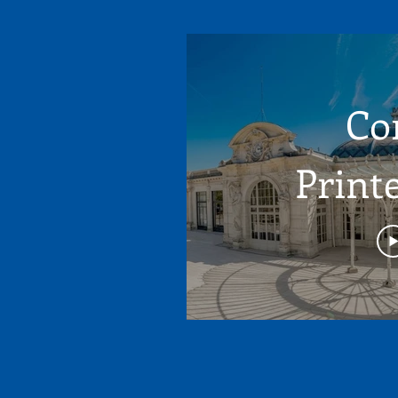
Co
Print