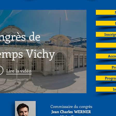
ngrès de
Inscrip
emps Vichy
Accr
Pr
Lire la vidéo
Progr
I
Commissaire du congrès
Jean Charles WERNER