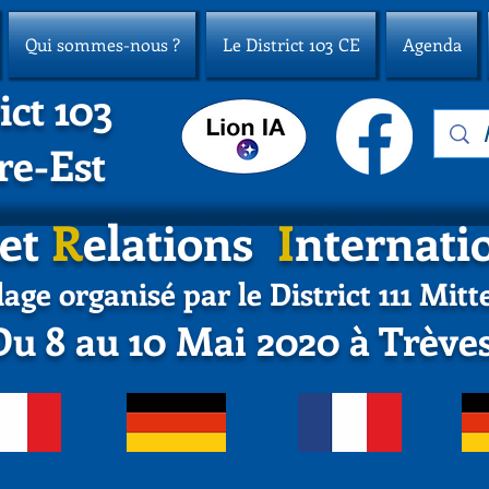
Qui sommes-nous ?
Le District 103 CE
Agenda
ict 103
re-Est
 et
R
elations
I
nternati
age organisé par le District 111 Mitt
Du 8 au 10 Mai 2020 à Trève