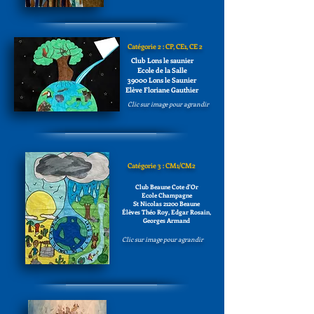
Catégorie 2 : CP, CE1, CE 2
Club Lons le saunier
Ecole de la Salle
39000 Lons le Saunier
Elève Floriane Gauthier
Clic sur image pour agrandir
Catégorie 3 : CM1/CM2
Club Beaune Cote d'Or
Ecole Champagne
St Nicolas
21200 Beaune
Élèves Théo Roy, Edgar Rosain,
Georges Armand
Clic sur image pour agrandir