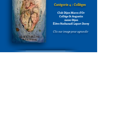
Catégorie 4 : Collèges
Club Dijon Marcs d'Or
Collège St Augustin
21000 Dijon
Élève Nathanaël Leport Dorey
Clic sur image pour agrandir
Catégorie 5 : IME
Club Chatillon sur Seine
IME le petit Versailles
21400 Chatillon sur Seine
Élèves Ornella Desmolles et
Inès Boundri
Clic sur image pour agrandir
Catégorie 6 : E.S.A.T